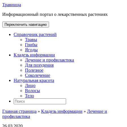
Травница
Информационный портал о лекарственных растениях
Переключить навигацию
Справочник растений
Травы
Грибы
Ягоды
Кладезь информации
Лечение и профилактика
Для похудения
Полезное
Соколечение
Натуральная красота
Лицо
Волосы
Тело
Главная страница
»
Кладезь информации
»
Лечение и
профилактика
26.03.2020