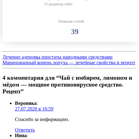
Гл.редактор сайта
Написано статей
39
Лечение аденомы простаты народными средствами
Маринованный корень лопуха — лечебные свойства и рецепт
4 комментария для “Чай с имбирем, лимоном и
мёдом — мощное противовирусное средство.
Рецепт”
Вероника
:
27.07.2020 в 16:59
Спасибо за информацию.
Ответить
Инна
: