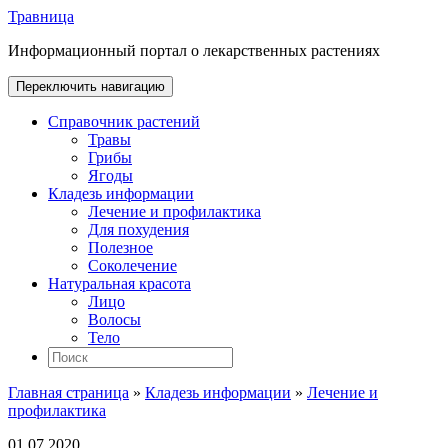
Травница
Информационный портал о лекарственных растениях
Переключить навигацию
Справочник растений
Травы
Грибы
Ягоды
Кладезь информации
Лечение и профилактика
Для похудения
Полезное
Соколечение
Натуральная красота
Лицо
Волосы
Тело
Главная страница
»
Кладезь информации
»
Лечение и
профилактика
01.07.2020