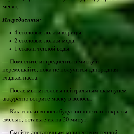
месяц.
Ингредиенты:
4 столовые ложки корицы,
2 столовые ложки меда,
1 стакан теплой воды.
— Поместите ингредиенты в миску и
перемешайте, пока не получится однородная
гладкая паста.
— После мытья головы нейтральным шампунем
аккуратно вотрите маску в волосы.
— Как только волосы будут полностью покрыты
смесью, оставьте их на 20 минут.
— Смойте достаточным количеством теплой