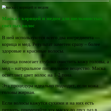
Маска с корицей и медом для шелковистых
светлых волос
В ней используются всего два ингредиента —
корица и мед. Результат заметен сразу – более
здоровые и красивые волосы.
Корица помогает глубоко очистить кожу головы, а
мед – натуральное питательное вещество. Маска
осветляет цвет волос на 1-2 тона.
Эта процедура идеально подходит, если кожа
головы жирная.
Если волосы кажутся сухими и на них есть
перхоть, применяйте эту маску до двух раз в