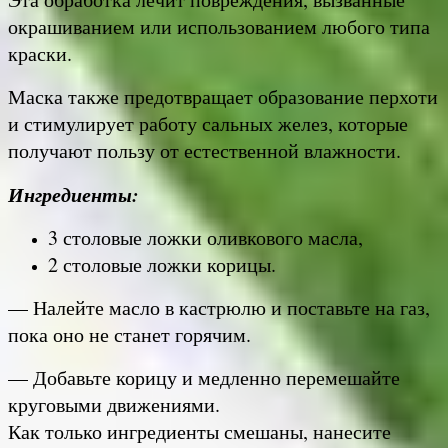
окрашиванием или использованием любого типа
краски.
Маска также предотвращает образование перхоти
и стимулирует работу сальных желез, которые
получают пользу от естественной влажности.
Ингредиенты:
3 столовые ложки оливкового масла,
2 столовые ложки корицы.
— Налейте масло в кастрюлю и поставьте на газ,
пока оно не станет горячим.
— Добавьте корицу и медленно перемешайте
круговыми движениями.
Как только ингредиенты смешаны, нанесите