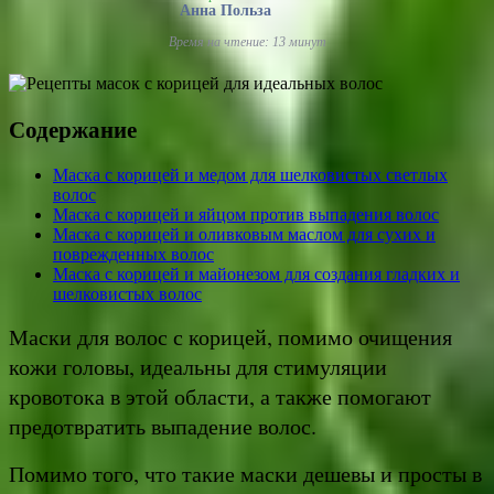
Анна Польза
Время на чтение: 13 минут
Содержание
Маска с корицей и медом для шелковистых светлых
волос
Маска с корицей и яйцом против выпадения волос
Маска с корицей и оливковым маслом для сухих и
поврежденных волос
Маска с корицей и майонезом для создания гладких и
шелковистых волос
Маски для волос с корицей, помимо очищения
кожи головы, идеальны для стимуляции
кровотока в этой области, а также помогают
предотвратить выпадение волос.
Помимо того, что такие маски дешевы и просты в