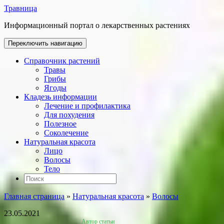
Травница
Информационный портал о лекарственных растениях
Переключить навигацию
Справочник растений
Травы
Грибы
Ягоды
Кладезь информации
Лечение и профилактика
Для похудения
Полезное
Соколечение
Натуральная красота
Лицо
Волосы
Тело
Главная страница
»
Натуральная красота
»
Волосы
23.05.2021
Автор статьи