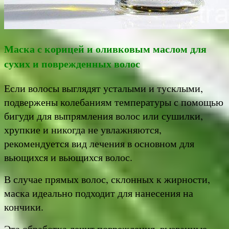
Маска с корицей и оливковым маслом для
сухих и поврежденных волос
Если волосы выглядят усталыми и тусклыми,
подвержены колебаниям температуры с помощью
бигуди для выпрямления волос или сушилки,
хрупкие и никогда не увлажняются,
рекомендуется вид лечения в основном для
вьющихся и вьющихся волос.
В случае прямых волос, склонных к жирности,
маска идеально подходит для нанесения на
кончики.
Эта обработка лечит повреждения, вызванные