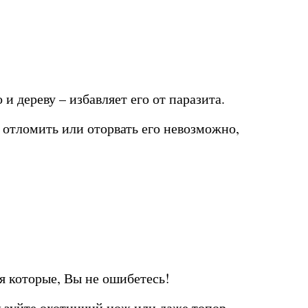
 и дереву – избавляет его от паразита.
у отломить или оторвать его невозможно,
я которые, Вы не ошибетесь!
льзуйте охотничий нож или даже топор.