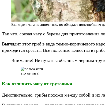
Выглядит чага не аппетитно, но обладает полезнейшим д
Так что, срезая чагу с березы для приготовления ле
Выглядит этот гриб в виде темно-коричневого наро
приходится срезать. Все полезные вещества в гриб
Внимание! Не путать с обычным черным труто
это не чага!
Как отличить чагу от трутовика
Действительно, грибы похожи между собой и их лег
В отличие от чаги — трутовик легко отделяется от