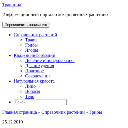
Травница
Информационный портал о лекарственных растениях
Переключить навигацию
Справочник растений
Травы
Грибы
Ягоды
Кладезь информации
Лечение и профилактика
Для похудения
Полезное
Соколечение
Натуральная красота
Лицо
Волосы
Тело
Главная страница
»
Справочник растений
»
Грибы
25.12.2019