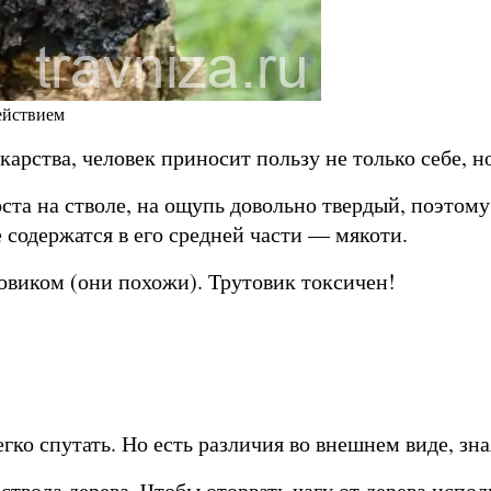
ействием
карства, человек приносит пользу не только себе, но
ста на стволе, на ощупь довольно твердый, поэтом
е содержатся в его средней части — мякоти.
виком (они похожи). Трутовик токсичен!
ко спутать. Но есть различия во внешнем виде, зна
 ствола дерева. Чтобы оторвать чагу от дерева испо