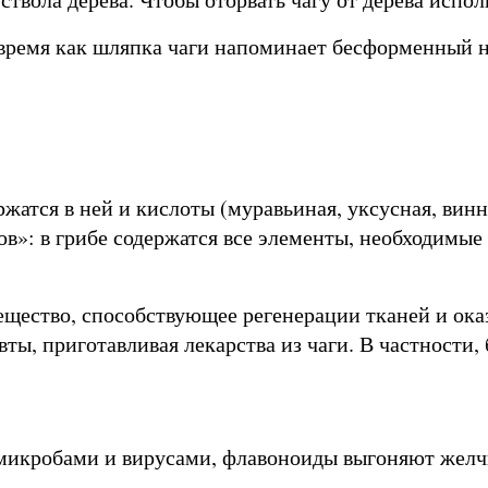
время как шляпка чаги напоминает бесформенный н
ержатся в ней и кислоты (муравьиная, уксусная, ви
в»: в грибе содержатся все элементы, необходимые 
ещество, способствующее регенерации тканей и ок
ы, приготавливая лекарства из чаги. В частности, 
микробами и вирусами, флавоноиды выгоняют желчь