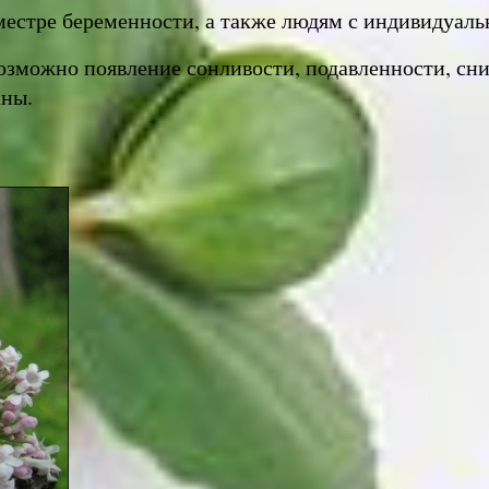
местре беременности, а также людям с индивидуаль
зможно появление сонливости, подавленности, сн
аны.