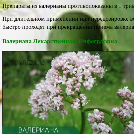
Препараты из валерианы противопоказаны в 1 три
При длительном применении или передозировке во
быстро проходят при прекращении приема валери
Валериана Лекарственная. Инфографика