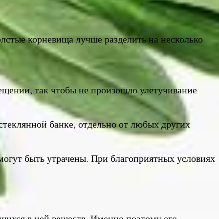
олстые корневища лучше разделить на несколько
мещении, так чтобы не произошло улетучивание
 стеклянной банке, отдельно от любых других
 могут быть утрачены. При благоприятных условиях
ихся в ней веществ. Именно поэтому его