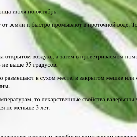
онца июля по октябрь.
 от земли и быстро промывают в проточной воде. Т
на открытом воздухе, а затем в проветриваемом по
 не выше 35 градусов.
его размещают в сухом месте, в закрытом мешке или
яны.
мпературам, то лекарственные свойства валерьяны
я не меньше 3 лет.
обладающее сложным лечебным комплексом содержащ