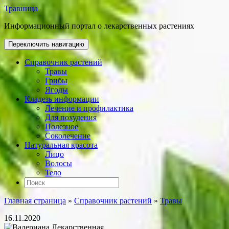
Травница
Информационный портал о лекарственных растениях
Переключить навигацию
Справочник растений
Травы
Грибы
Ягоды
Кладезь информации
Лечение и профилактика
Для похудения
Полезное
Соколечение
Натуральная красота
Лицо
Волосы
Тело
Главная страница
»
Справочник растений
»
Травы
16.11.2020