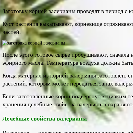
Заготовку корней валерианы проводят в период с к
Куст растения выкапывают, корневище отряхивают
частей.
После этого готовое сырье просушивают, сначала 
эфирного масла. Температура воздуха должна быть
Когда материал из корней валерьяны заготовлен, 
растений, которым может передаться запах валерь
Если заготовленные корни подвергнутся низким те
хранения целебные свойства валерьяны сохраняютс
Лечебные свойства валерианы
Валериана — полезное лекарственное растение, 