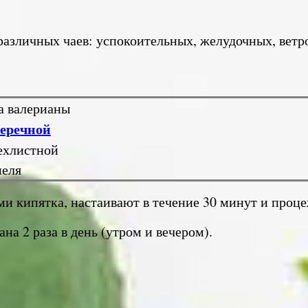
различных чаев: успокоительных, желудочных, ветр
а валерианы
еречной
ехлистной
еля
ми кипятка, настаивают в течение 30 минут и проц
а 2 раза в день (утром и вечером).