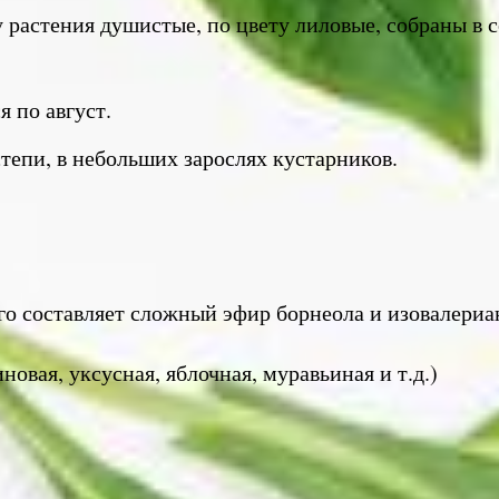
 растения душистые, по цвету лиловые, собраны в с
 по август.
 степи, в небольших зарослях кустарников.
го составляет сложный эфир борнеола и изовалериа
овая, уксусная, яблочная, муравьиная и т.д.)