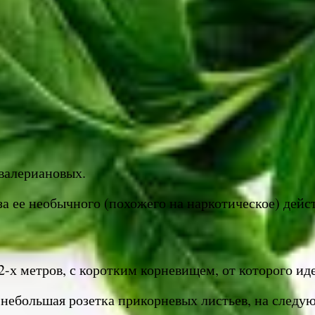
 валериановых.
а ее необычного (похожего на наркотическое) дейс
2-х метров, с коротким корневищем, от которого ид
небольшая розетка прикорневых листьев, на следую