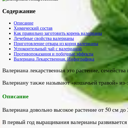
Содержание
Описание
Химический состав
Как правильно заготовить корень валерианы
Лечебные свойства валерианы
Приготовление отвара из корня валерианы
Успокоительный чай с валерианой
Противопоказания и побочные эффекты
Валериана Лекарственная. Инфографика
Валериана лекарственная это растение, семейства
Валериану также называют «кошачьей травой» из-з
Описание
Валериана довольно высокое растение от 50 см до 
В первый год выращивания валерианы развивается 