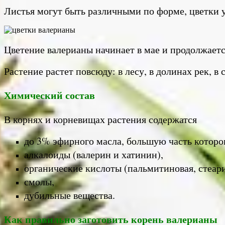
Листья могут быть различными по форме, цветки у
Цветение валерианы начинает в мае и продолжается
Растение растет повсюду: в лесу, в долинах рек, в
Химический состав
В корнях и корневищах растения содержатся
до 3% эфирного масла, большую часть которо
алкалоиды (валерин и хатинин),
органические кислоты (пальмитиновая, стеарин
смолы,
дубильные вещества.
Как правильно заготовить корень валерианы