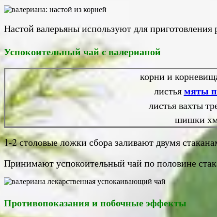
Настой валерьяны используют для приготовления 
Успокоительный чай с валерианой
корни и корневищ
мяты п
листья
листья вахты тр
шишки хм
1-2 столовые ложки сбора заливают двумя стакана
Принимают успокоительный чай по половине стакан
Противопоказания и побочные эффекты