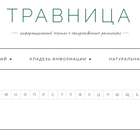
ТРАВНИЦА
информационный портал о лекарственных растениях
НИЙ
КЛАДЕЗЬ ИНФОРМАЦИИ
НАТУРАЛЬНА
М
Н
О
П
Р
С
Т
У
Ф
Х
Ц
Ч
Ш
Щ
Ъ