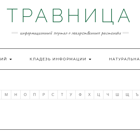
ТРАВНИЦА
информационный портал о лекарственных растениях
НИЙ
КЛАДЕЗЬ ИНФОРМАЦИИ
НАТУРАЛЬНА
М
Н
О
П
Р
С
Т
У
Ф
Х
Ц
Ч
Ш
Щ
Ъ