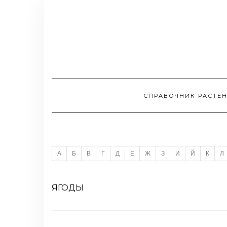
СПРАВОЧНИК РАСТЕ
А
Б
В
Г
Д
Е
Ж
З
И
Й
К
Л
ЯГОДЫ