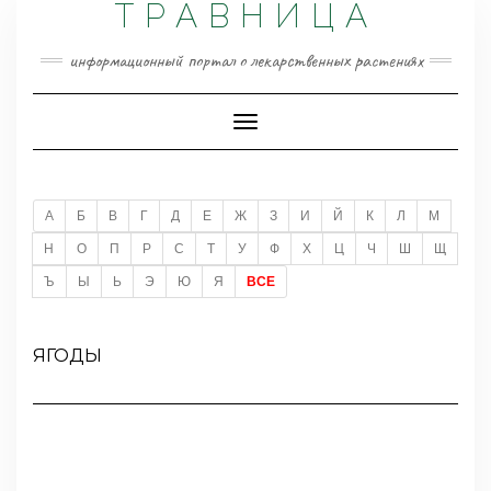
ТРАВНИЦА
информационный портал о лекарственных растениях
Переключить
навигацию
А
Б
В
Г
Д
Е
Ж
З
И
Й
К
Л
М
Н
О
П
Р
С
Т
У
Ф
Х
Ц
Ч
Ш
Щ
Ъ
Ы
Ь
Э
Ю
Я
ВСЕ
ЯГОДЫ