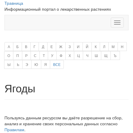
Травница
Информационный портал о лекарственных растениях
Перекл
навига
А
Б
В
Г
Д
Е
Ж
З
И
Й
К
Л
М
Н
О
П
Р
С
Т
У
Ф
Х
Ц
Ч
Ш
Щ
Ъ
Ы
Ь
Э
Ю
Я
ВСЕ
Ягоды
Пользуясь данным ресурсом вы даёте разрешение на сбор,
анализ и хранение своих персональных данных согласно
Правилам
.